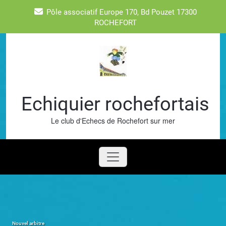
Skip
Pôle associatif Europe 170, Bd Pouzet 17300
to
ROCHEFORT
content
Echiquier rochefortais
Le club d'Echecs de Rochefort sur mer
Nouvel arbitre