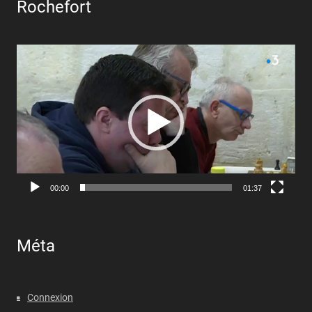
Rochefort
Lecteur
vidéo
00:00
01:37
Méta
Connexion