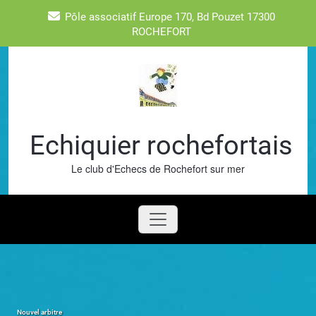
Skip
Pôle associatif Europe 170, Bd Pouzet 17300
to
ROCHEFORT
content
Echiquier rochefortais
Le club d'Echecs de Rochefort sur mer
Nouvel arbitre