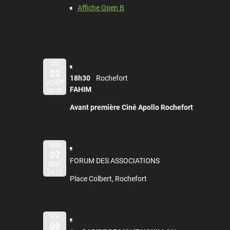
Affiche Open B
JEU
22
18h30
Rochefort
AOÛT
FAHIM
2019
Avant première Ciné Apollo Rochefort
SAM
07
FORUM DES ASSOCIATIONS
SEP
2019
Place Colbert, Rochefort
DIM
08