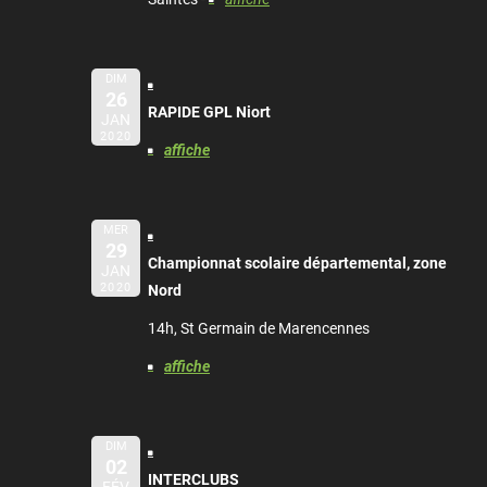
DIM
26
RAPIDE GPL Niort
JAN
2020
affiche
MER
29
Championnat scolaire départemental, zone
JAN
2020
Nord
14h, St Germain de Marencennes
affiche
DIM
02
INTERCLUBS
FÉV