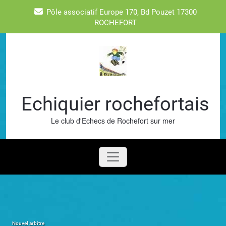
Skip
Pôle associatif Europe 170, Bd Pouzet 17300
to
ROCHEFORT
content
Echiquier rochefortais
Le club d'Echecs de Rochefort sur mer
Nouvel arbitre