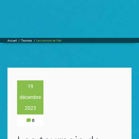
Accueil
/
Tournois
/
Les tournois de l’été
19
décembre
2023
0