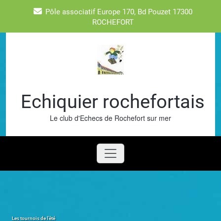
Skip
Pôle associatif Europe 170, Bd Pouzet 17300
to
ROCHEFORT
content
Echiquier rochefortais
Le club d'Echecs de Rochefort sur mer
Les tournois de l’été