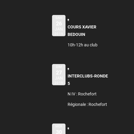
SAM
26
COURS XAVIER
JAN
2019
BEDOUIN
10h-12h au club
DIM
27
INTERCLUBS-RONDE
JAN
2019
5
N IV : Rochefort
Régionale : Rochefort
MER
30