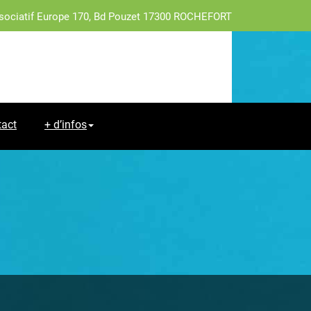
sociatif Europe 170, Bd Pouzet 17300 ROCHEFORT
tact
+ d’infos