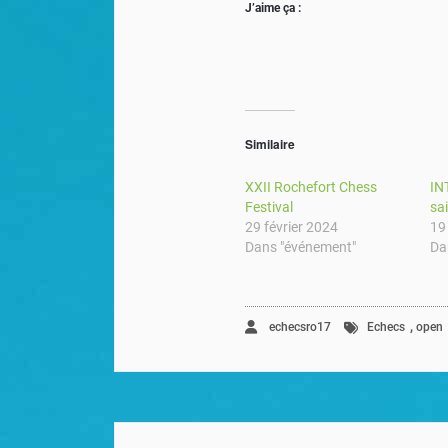
J’aime ça :
Similaire
XXII Rochefort Chess
IN
Festival
sa
29 février 2024
19
Dans "événement"
Da
,
echecsro17
Echecs
open