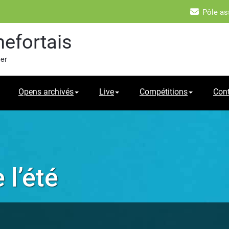
Pôle as
hefortais
mer
Opens archivés
Live
Compétitions
Con
 l’été