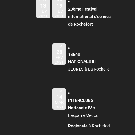
13
19
20ème Festival
FÉV
FÉV
2021
2021
international d'échecs
de Rochefort
DIM
28
14h00
FÉV
NATIONALE III
2021
JEUNES
à La Rochelle
DIM
14
INTERCLUBS
MAR
2021
Nationale IV
à
Lesparre Médoc
Régionale
à Rochefort