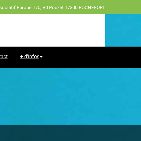
sociatif Europe 170, Bd Pouzet 17300 ROCHEFORT
tact
+ d’infos