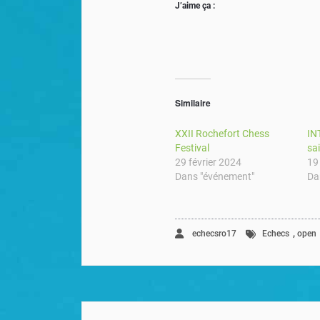
J’aime ça :
Similaire
XXII Rochefort Chess
IN
Festival
sa
29 février 2024
19
Dans "événement"
Da
,
echecsro17
Echecs
open