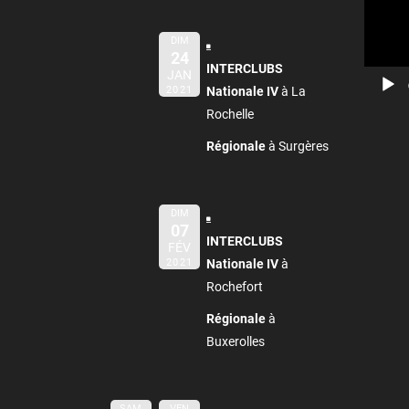
DIM
24
INTERCLUBS
JAN
2021
Nationale IV
à La
Rochelle
Régionale
à Surgères
DIM
07
INTERCLUBS
FÉV
2021
Nationale IV
à
Rochefort
Régionale
à
Buxerolles
SAM
VEN