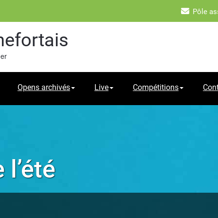
Pôle as
hefortais
mer
Opens archivés
Live
Compétitions
Con
 l’été