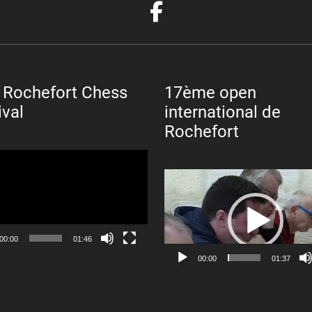
 Rochefort Chess
17ème open
ival
international de
Rochefort
Lecteur
vidéo
00:00
01:46
00:00
01:37