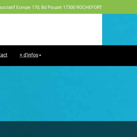
sociatif Europe 170, Bd Pouzet 17300 ROCHEFORT
tact
+ d’infos