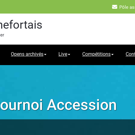
Pôle as
hefortais
mer
Opens archivés
Live
Compétitions
Con
 tournoi Accession