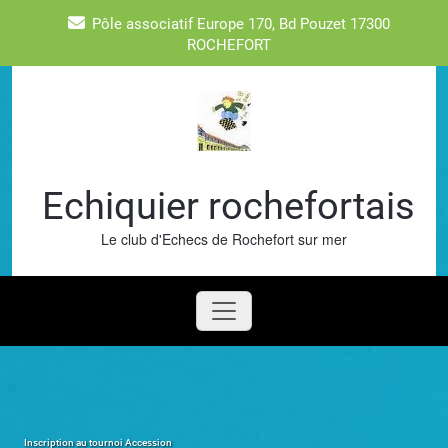
Skip
Pôle associatif Europe 170, Bd Pouzet 17300
to
ROCHEFORT
content
Echiquier rochefortais
Le club d'Echecs de Rochefort sur mer
Inscription au tournoi Accession