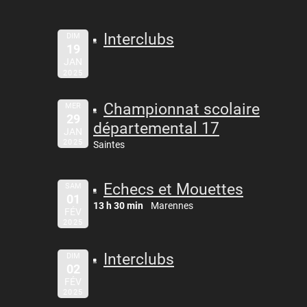
Interclubs
DIM
19
JAN
2025
Championnat scolaire
MER
29
départemental 17
JAN
2025
Saintes
Echecs et Mouettes
SAM
01
13 h 30 min
Marennes
FÉV
2025
Interclubs
DIM
02
FÉV
2025