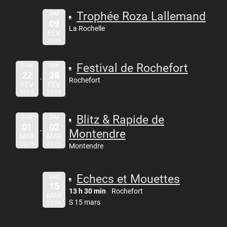
Trophée Roza Lallemand
DIM
09
La Rochelle
FÉV
2025
Festival de Rochefort
SAM
VEN
22
28
Rochefort
FÉV
FÉV
2025
2025
Blitz & Rapide de
SAM
DIM
01
02
Montendre
MAR
MAR
2025
2025
Montendre
Echecs et Mouettes
SAM
15
13 h 30 min
Rochefort
MAR
S 15 mars
2025