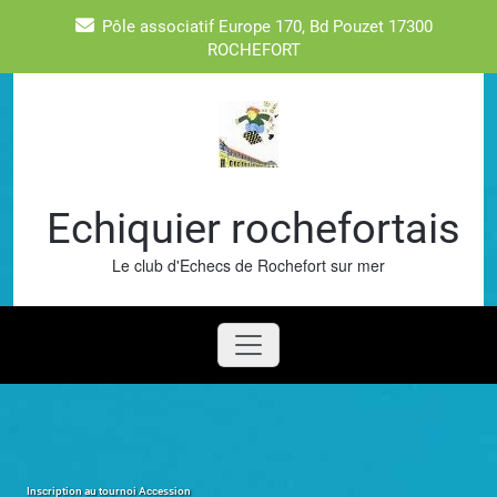
Skip
Pôle associatif Europe 170, Bd Pouzet 17300
to
ROCHEFORT
content
Echiquier rochefortais
Le club d'Echecs de Rochefort sur mer
Inscription au tournoi Accession