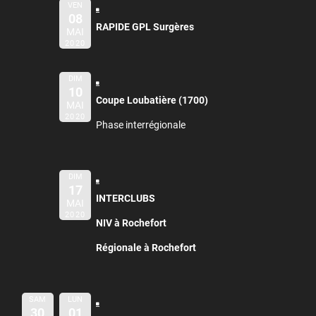
VEN
08
RAPIDE GPL Surgères
MAI
2020
DIM
10
Coupe Loubatière (1700)
MAI
2020
Phase interrégionale
DIM
17
INTERCLUBS
MAI
2020
NIV à Rochefort
Régionale à Rochefort
SAM
LUN
30
01