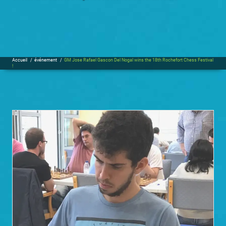
Accueil
/
événement
/
GM Jose Rafael Gascon Del Nogal wins the 18th Rochefort Chess Festival
!