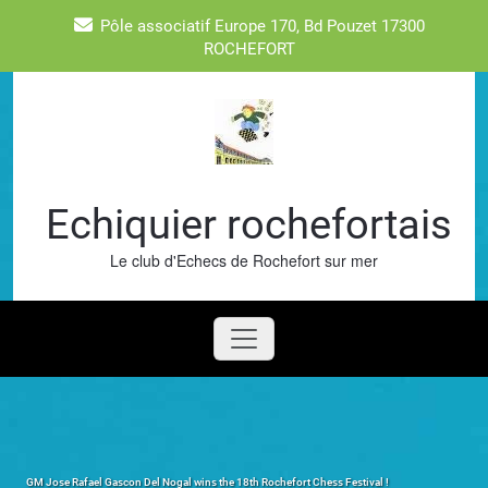
Skip
Pôle associatif Europe 170, Bd Pouzet 17300
to
ROCHEFORT
content
Echiquier rochefortais
Le club d'Echecs de Rochefort sur mer
GM Jose Rafael Gascon Del Nogal wins the 18th Rochefort Chess Festival !