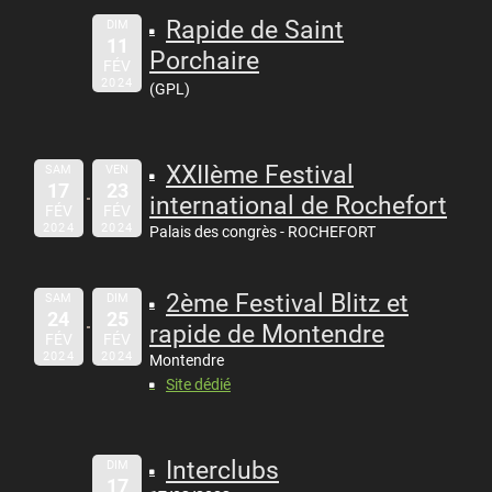
Rapide de Saint
DIM
11
Porchaire
FÉV
2024
(GPL)
XXIIème Festival
SAM
VEN
17
23
international de Rochefort
FÉV
FÉV
2024
2024
Palais des congrès - ROCHEFORT
2ème Festival Blitz et
SAM
DIM
24
25
rapide de Montendre
FÉV
FÉV
2024
2024
Montendre
Site dédié
Interclubs
DIM
17