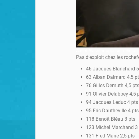
Aasef Alashtar opposé à Simon 
Pas d’exploit chez les rochef
46 Jacques Blanchard 5
63 Alban Dalmard 4,5 p
76 Gilles Demuth 4,5 pt
91 Olivier Delabbey 4,5 
94 Jacques Leduc 4 pts
95 Eric Dautheville 4 pts
118 Benoît Bléau 3 pts
123 Michel Marchand 3 
131 Fred Marie 2,5 pts