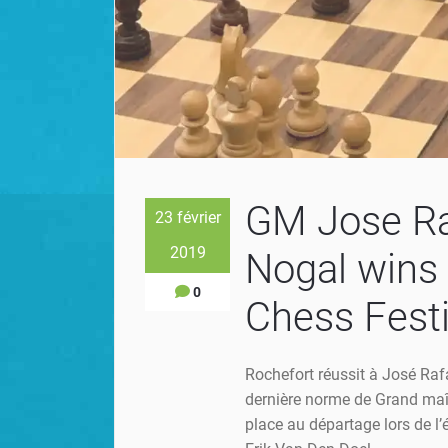
GM Jose Ra
23 février
2019
Nogal wins 
0
Chess Festi
Rochefort réussit à José Raf
dernière norme de Grand maît
place au départage lors de l