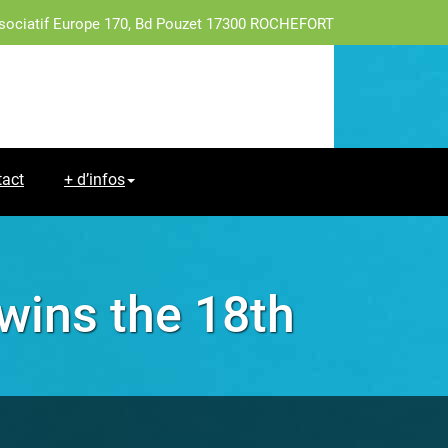
sociatif Europe 170, Bd Pouzet 17300 ROCHEFORT
tact
+ d’infos
wins the 18th