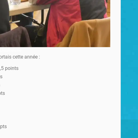
Dautheville
ortais cette année :
,5 points
ts
s
pts
pts