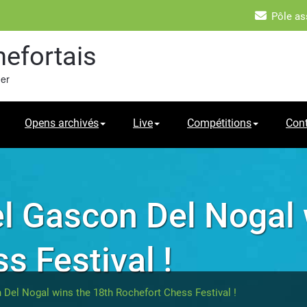
Pôle as
hefortais
mer
Opens archivés
Live
Compétitions
Con
l Gascon Del Nogal 
s Festival !
Del Nogal wins the 18th Rochefort Chess Festival !