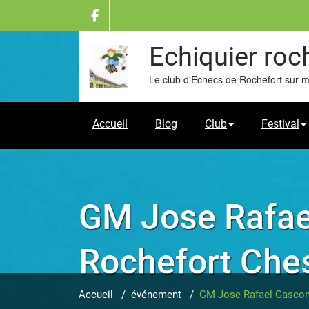
Skip
to
content
Echiquier roc
Le club d'Echecs de Rochefort sur 
Accueil
Blog
Club
Festival
GM Jose Rafae
Rochefort Ches
Accueil
/
événement
/
GM Jose Rafael Gascon 