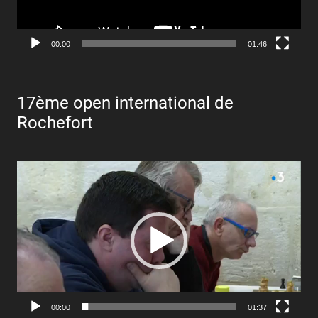
00:00
01:46
17ème open international de
Rochefort
Lecteur
vidéo
00:00
01:37