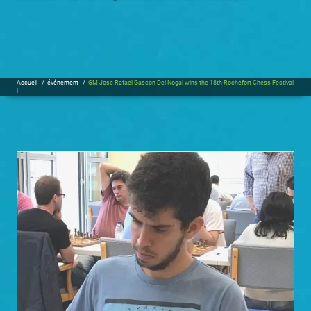
Accueil
/
événement
/
GM Jose Rafael Gascon Del Nogal wins the 18th Rochefort Chess Festival
!