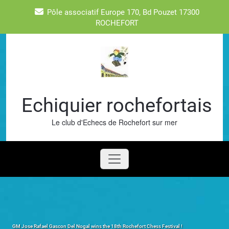
Skip
Pôle associatif Europe 170, Bd Pouzet 17300
to
ROCHEFORT
content
Echiquier rochefortais
Le club d'Echecs de Rochefort sur mer
GM Jose Rafael Gascon Del Nogal wins the 18th Rochefort Chess Festival !