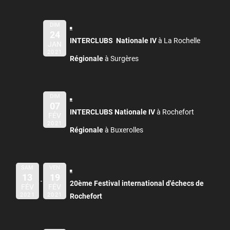
DIM
24
INTERCLUBS Nationale IV
à La Rochelle
JAN
2021
Régionale
à Surgères
DIM
07
INTERCLUBS Nationale IV
à Rochefort
FÉV
2021
Régionale
à Buxerolles
SAM
VEN
13
19
20ème Festival international d'échecs de
FÉV
FÉV
2021
2021
Rochefort