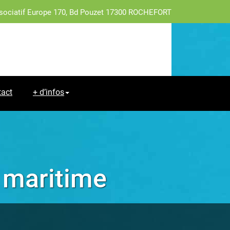
sociatif Europe 170, Bd Pouzet 17300 ROCHEFORT
tact
+ d’infos
 maritime