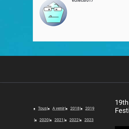
echecsro17
19th
Tous
A venir
2018
2019
Fest
2020
2021
2022
2023
Lecteur