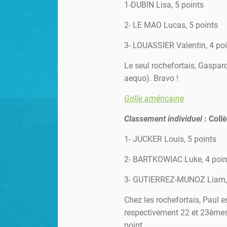
1-DUBIN Lisa, 5 points
2- LE MAO Lucas, 5 points
3- LOUASSIER Valentin, 4 po
Le seul rochefortais, Gaspar
aequo). Bravo !
Grille américaine
Classement individuel
: Coll
1- JUCKER Louis, 5 points
2- BARTKOWIAC Luke, 4 poin
3- GUTIERREZ-MUNOZ Liam, 
Chez les rochefortais, Paul e
respectivement 22 et 23èmes
point.