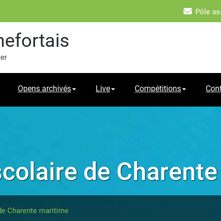
Pôle as
hefortais
mer
Opens archivés
Live
Compétitions
Con
colaire de Charente
de Charente maritime