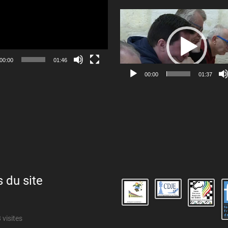
Lecteur
vidéo
00:00
01:46
00:00
01:37
s du site
 visites