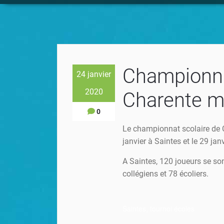
Championna
24 janvier
2020
Charente m
0
Le championnat scolaire de C
janvier à Saintes et le 29 j
A Saintes, 120 joueurs se so
collégiens et 78 écoliers.
Saintes, tournoi écoles