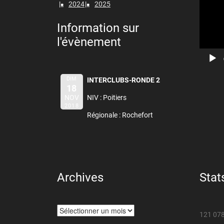
2024
2025
vidéo
Information sur
l'évènement
DIM
INTERCLUBS-RONDE 2
18
NOV
NIV : Poitiers
2018
Régionale : Rochefort
Archives
Stat
Archives
121 078