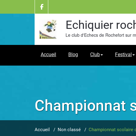
Skip
to
content
Echiquier roc
Le club d'Echecs de Rochefort sur 
Accueil
Blog
Club
Festival
Championnat s
Accueil
/
Non classé
/
Championnat scolaire 