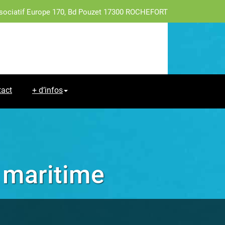
sociatif Europe 170, Bd Pouzet 17300 ROCHEFORT
tact
+ d’infos
 maritime