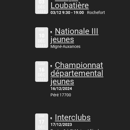
03
Loubatière
DÉC
2023
03/12 9:30 - 19:00
Rochefort
Nationale III
DIM
10
jeunes
DÉC
2023
Migné-Auxances
Championnat
SAM
16
départemental
DÉC
jeunes
2023
16/12/2024
Péré 17700
Interclubs
DIM
17
17/12/2023
DÉC