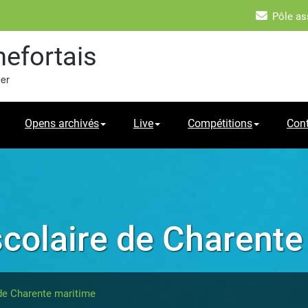
Pôle as
hefortais
mer
Opens archivés
Live
Compétitions
Con
colaire de Charente
de Charente maritime