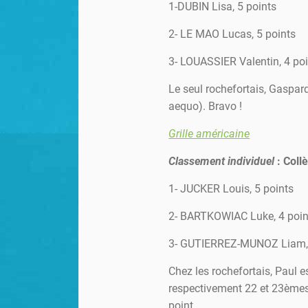
1-DUBIN Lisa, 5 points
2- LE MAO Lucas, 5 points
3- LOUASSIER Valentin, 4 po
Le seul rochefortais, Gaspar
aequo). Bravo !
Grille américaine
Classement individuel
: Coll
1- JUCKER Louis, 5 points
2- BARTKOWIAC Luke, 4 poin
3- GUTIERREZ-MUNOZ Liam, 
Chez les rochefortais, Paul e
respectivement 22 et 23èmes
point.