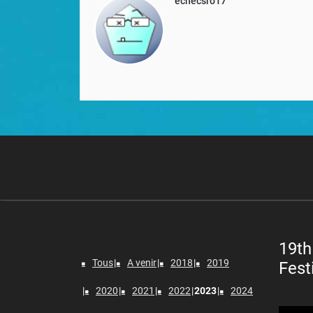
echecsro17
19th
Tous
A venir
2018
2019
Fest
2020
2021
2022
2023
2024
Lecteur