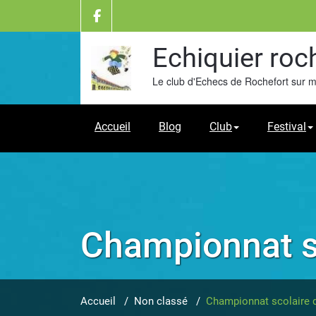
Skip
to
content
Echiquier roc
Le club d'Echecs de Rochefort sur 
Accueil
Blog
Club
Festival
Championnat s
Accueil
/
Non classé
/
Championnat scolaire 