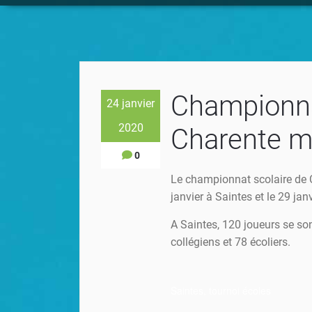
Championna
24 janvier
2020
Charente m
0
Le championnat scolaire de C
janvier à Saintes et le 29 j
A Saintes, 120 joueurs se so
collégiens et 78 écoliers.
Saintes, tournoi écoles