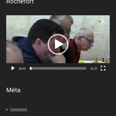
Rochefort
Lecteur
vidéo
00:00
01:37
Méta
Connexion