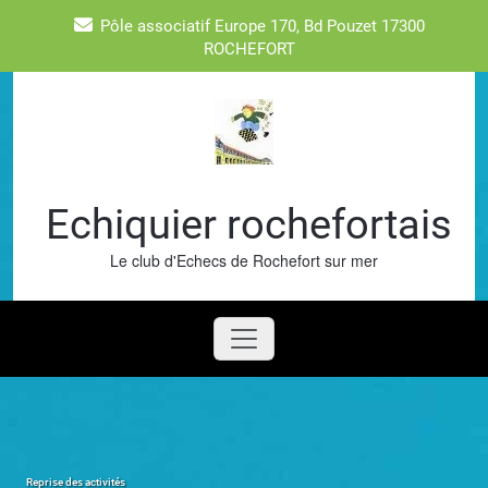
Skip
Pôle associatif Europe 170, Bd Pouzet 17300
to
ROCHEFORT
content
Echiquier rochefortais
Le club d'Echecs de Rochefort sur mer
Reprise des activités