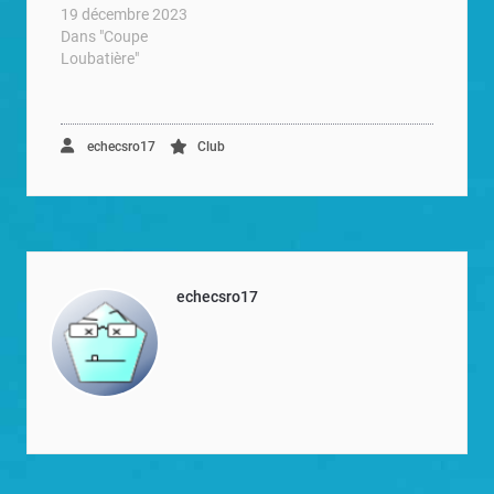
19 décembre 2023
Dans "Coupe
Loubatière"
echecsro17
Club
echecsro17