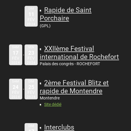
Rapide de Saint
DIM
11
Porchaire
FÉV
2024
(GPL)
XXIIème Festival
SAM
VEN
17
23
international de Rochefort
FÉV
FÉV
2024
2024
Palais des congrès - ROCHEFORT
2ème Festival Blitz et
SAM
DIM
24
25
rapide de Montendre
FÉV
FÉV
2024
2024
Montendre
Site dédié
Interclubs
DIM