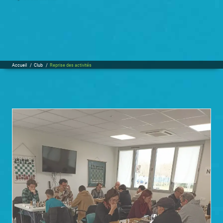
Accueil
/
Club
/
Reprise des activités