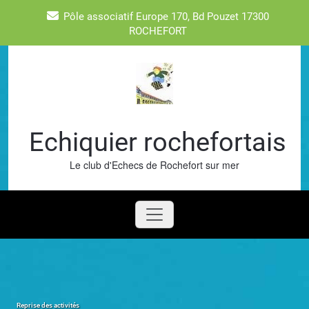
Skip
Pôle associatif Europe 170, Bd Pouzet 17300
to
ROCHEFORT
content
Echiquier rochefortais
Le club d'Echecs de Rochefort sur mer
Reprise des activités