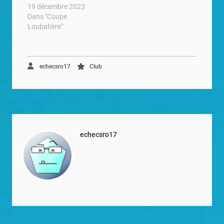
19 décembre 2023
Dans "Coupe
Loubatière"
echecsro17
Club
echecsro17