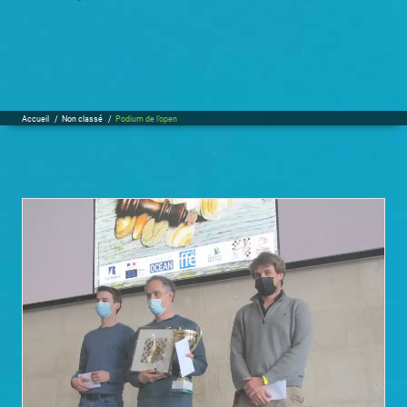
Accueil
/
Non classé
/
Podium de l’open