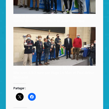
Dans le tournoi accession, Jorge Devecchi gagne le
tournoi devant Florian Roch et Julian Garrigue.
Dans le tournoi Espoir, Timothé Minde est seul en
tête avec 6,5/7 suivi par Hugo Le Mao et Paul-Arthur
Normand.
Partager :