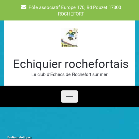
Skip
Pôle associatif Europe 170, Bd Pouzet 17300
to
ROCHEFORT
content
Echiquier rochefortais
Le club d'Echecs de Rochefort sur mer
Podium de l’open