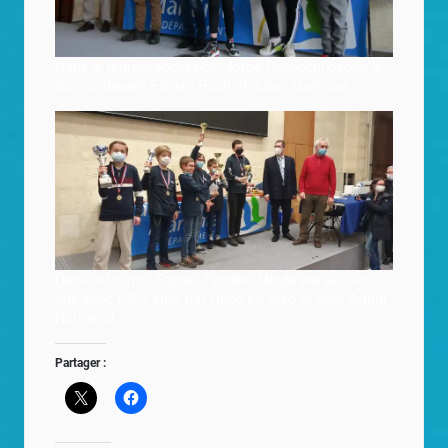
Dans le tournoi accession, Jorge Devecchi gagne le
tournoi devant Florian Roch et Julian Garrigue.
Dans le tournoi Espoir, Timothé Minde est seul en
tête avec 6,5/7 suivi par Hugo Le Mao et Paul-Arthur
Normand.
Partager :