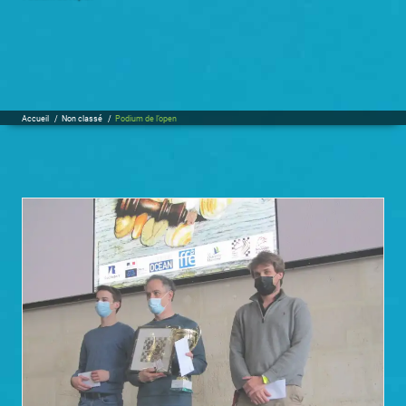
Accueil
/
Non classé
/
Podium de l’open