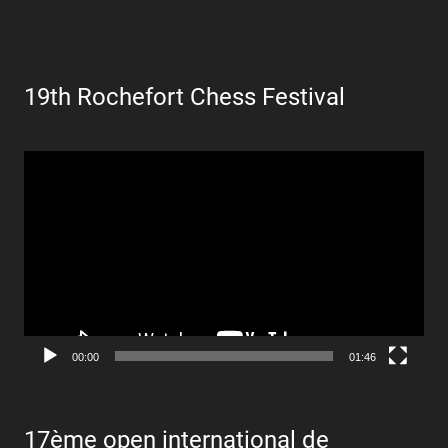
19th Rochefort Chess Festival
Lecteur
vidéo
00:00
01:46
17ème open international de