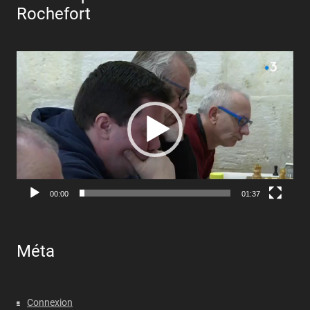
Rochefort
Lecteur
vidéo
00:00
01:37
Méta
Connexion