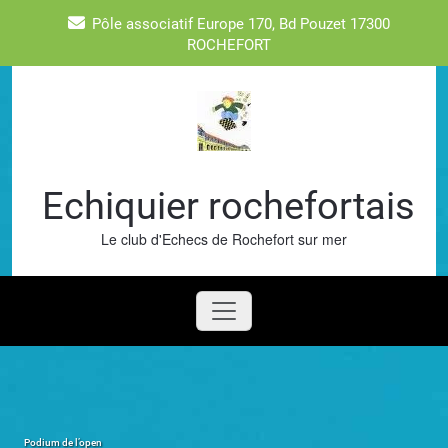
Skip
Pôle associatif Europe 170, Bd Pouzet 17300
to
ROCHEFORT
content
Echiquier rochefortais
Le club d'Echecs de Rochefort sur mer
Podium de l’open