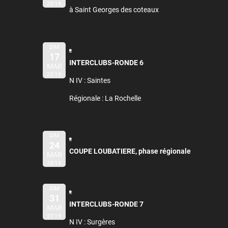
2019
à Saint Georges des coteaux
DIM
17
INTERCLUBS-RONDE 6
MAR
2019
N IV : Saintes
Régionale : La Rochelle
DIM
24
COUPE LOUBATIERE, phase régionale
MAR
2019
DIM
31
INTERCLUBS-RONDE 7
MAR
2019
N IV : Surgères