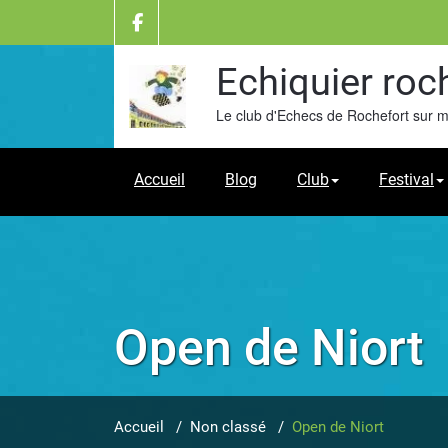
Skip
to
content
Echiquier roc
Le club d'Echecs de Rochefort sur 
Accueil
Blog
Club
Festival
Open de Niort
Accueil
/
Non classé
/
Open de Niort