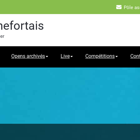
Pôle as
hefortais
mer
Opens archivés
Live
Compétitions
Con