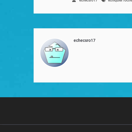
echecsro17
echiquier roche
echecsro17