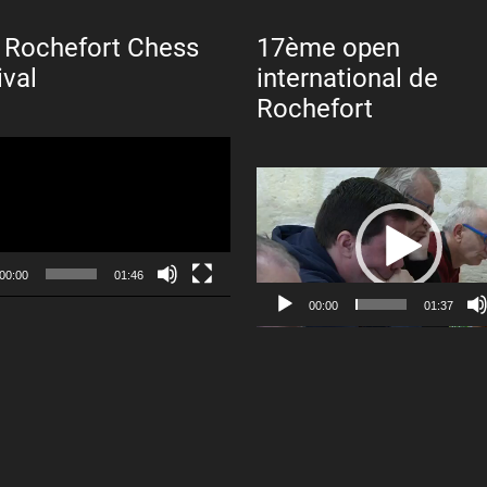
 Rochefort Chess
17ème open
ival
international de
Rochefort
Lecteur
vidéo
00:00
01:46
00:00
01:37