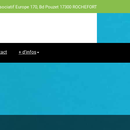
sociatif Europe 170, Bd Pouzet 17300 ROCHEFORT
tact
+ d’infos