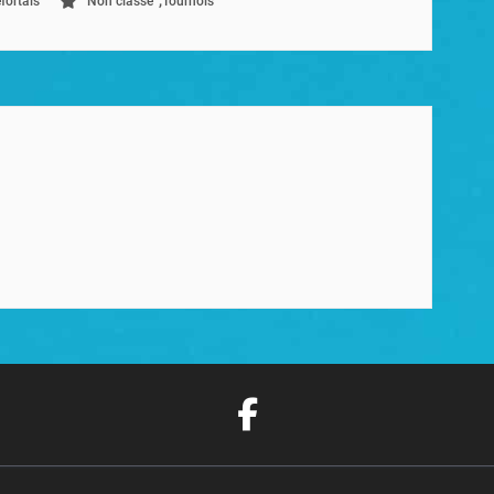
fortais
Non classé
Tournois