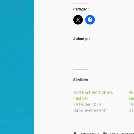
Partager :
J’aime ça :
Similaire
XXII Rochefort Chess
IN
Festival
sa
29 février 2024
19
Dans "événement"
Da