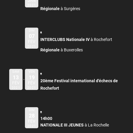
JAN
2021
Régionale
à Surgères
DIM
07
INTERCLUBS Nationale IV
à Rochefort
FÉV
2021
Régionale
à Buxerolles
SAM
VEN
13
19
20ème Festival international d'échecs de
FÉV
FÉV
2021
2021
Rochefort
DIM
28
14h00
FÉV
NATIONALE III JEUNES
à La Rochelle
2021