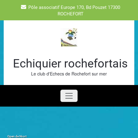
Skip
Pôle associatif Europe 170, Bd Pouzet 17300
to
ROCHEFORT
content
Echiquier rochefortais
Le club d'Echecs de Rochefort sur mer
Open de Niort