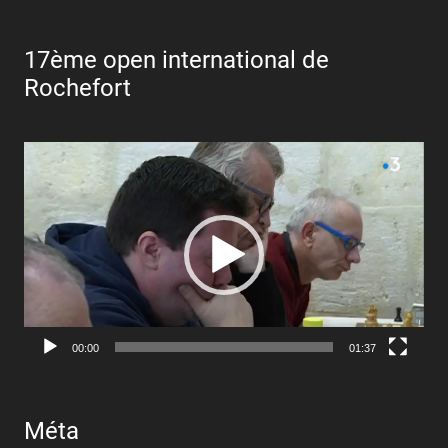
17ème open international de
Rochefort
Lecteur
vidéo
00:00
01:37
Méta