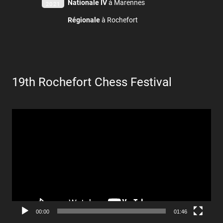
Nationale IV
à Marennes
2021
Régionale
à Rochefort
19th Rochefort Chess Festival
Lecteur
vidéo
00:00
01:46