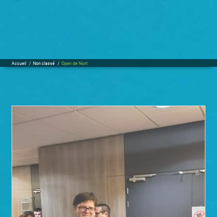
Accueil
/
Non classé
/
Open de Niort