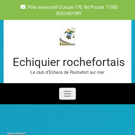
Skip
Pôle associatif Europe 170, Bd Pouzet 17300
to
ROCHEFORT
content
Echiquier rochefortais
Le club d'Echecs de Rochefort sur mer
Open de Niort