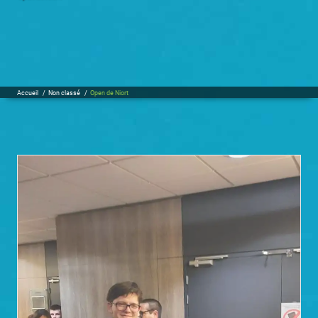
Accueil
/
Non classé
/
Open de Niort