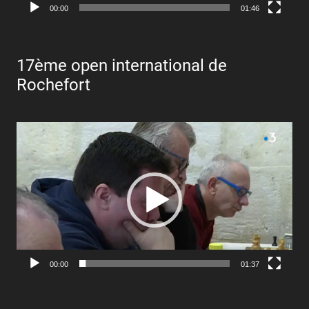
00:00
01:46
17ème open international de
Rochefort
Lecteur
vidéo
00:00
01:37