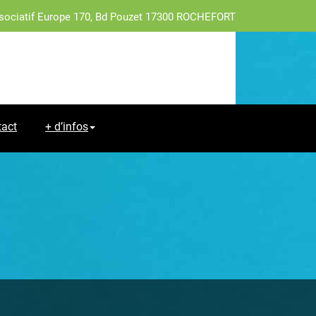
sociatif Europe 170, Bd Pouzet 17300 ROCHEFORT
tact
+ d’infos