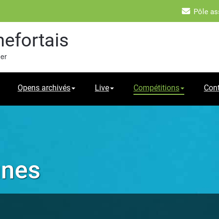
Pôle as
hefortais
mer
Opens archivés
Live
Compétitions
Con
unes