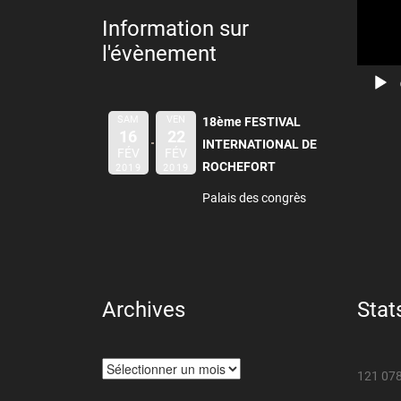
Information sur
l'évènement
SAM
VEN
18ème FESTIVAL
16
22
INTERNATIONAL DE
FÉV
FÉV
ROCHEFORT
2019
2019
Palais des congrès
Archives
Stat
Archives
121 078