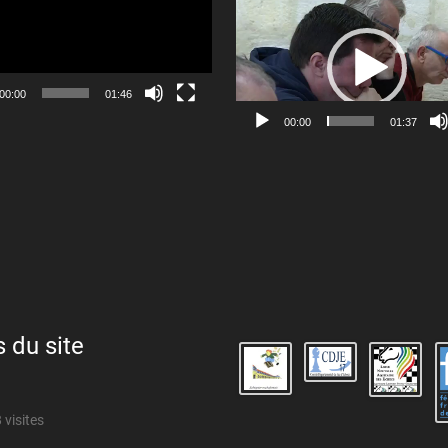
Lecteur
vidéo
00:00
01:46
00:00
01:37
s du site
 visites