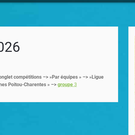
026
, onglet compétitions –> »Par équipes » –> »Ligue
eunes Poitou-Charentes » –>
groupe
3