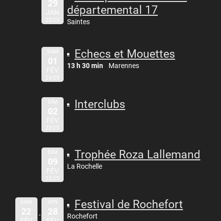
29
départemental 17
JAN
2025
Saintes
Echecs et Mouettes
SAM
01
13 h 30 min
Marennes
FÉV
2025
Interclubs
DIM
02
FÉV
2025
Trophée Roza Lallemand
DIM
09
La Rochelle
FÉV
2025
Festival de Rochefort
SAM
VEN
22
28
Rochefort
FÉV
FÉV