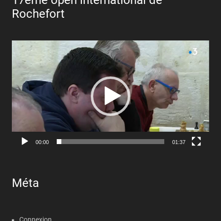
17ème open international de
Rochefort
Lecteur
vidéo
00:00
01:37
Méta
Connexion