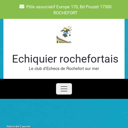
Skip
Pôle associatif Europe 170, Bd Pouzet 17300
to
ROCHEFORT
content
Echiquier rochefortais
Le club d'Echecs de Rochefort sur mer
Nationale 3 jeunes