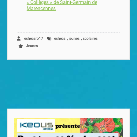
« Collèges » de Saint-Germain de
Marencennes
,
,
echecsro17
échecs
jeunes
scolaires
Jeunes