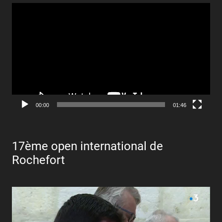
Lecteur
vidéo
00:00
01:46
17ème open international de
Rochefort
Lecteur
vidéo