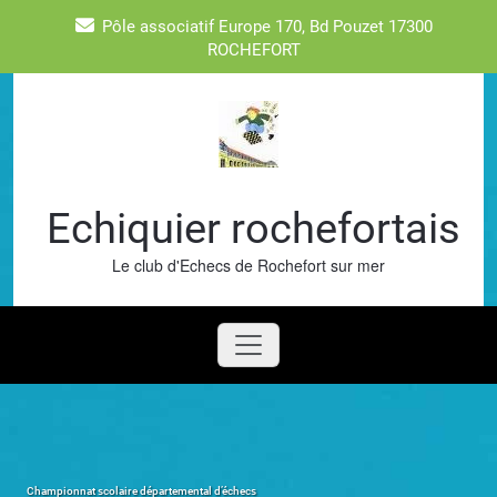
Skip
Pôle associatif Europe 170, Bd Pouzet 17300
to
ROCHEFORT
content
Echiquier rochefortais
Le club d'Echecs de Rochefort sur mer
Championnat scolaire départemental d’échecs