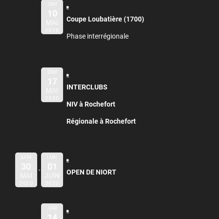
DIM
10
Coupe Loubatière (1700)
MAI
2020
Phase interrégionale
DIM
17
INTERCLUBS
MAI
2020
NIV à Rochefort
Régionale à Rochefort
SAM
LUN
30
01
OPEN DE NIORT
MAI
JUIN
2020
2020
DIM
14