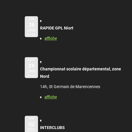
DIM
26
RAPIDE GPL Niort
JAN
2020
affiche
MER
29
Championnat scolaire départemental, zone
JAN
2020
Nord
14h, St Germain de Marencennes
affiche
DIM
02
INTERCLUBS
FÉV