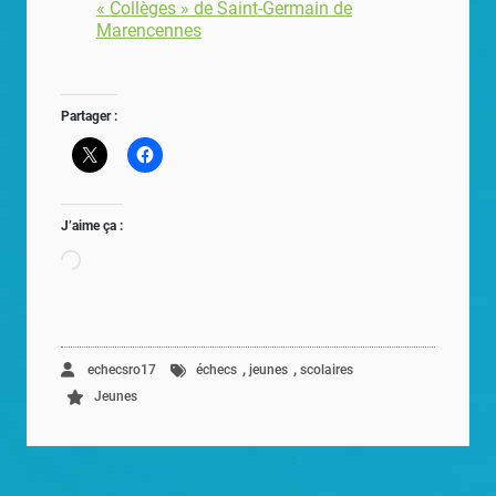
« Collèges » de Saint-Germain de
Marencennes
Partager :
J’aime ça :
Chargement…
,
,
echecsro17
échecs
jeunes
scolaires
Jeunes