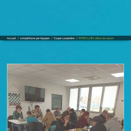
Accueil
/
compétitions par équipes
/
Coupe Loubatière
/
INTERCLUBS, début de saison