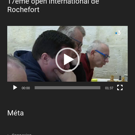
17ème open international de
Rochefort
Lecteur
vidéo
00:00
01:37
Méta