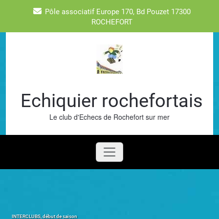
Skip
Pôle associatif Europe 170, Bd Pouzet 17300
to
ROCHEFORT
content
Echiquier rochefortais
Le club d'Echecs de Rochefort sur mer
INTERCLUBS, début de saison