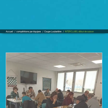
Accueil
/
compétitions par équipes
/
Coupe Loubatière
/
INTERCLUBS, début de saison