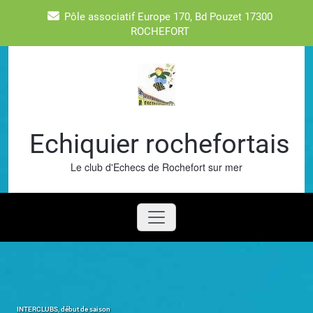
Skip
Pôle associatif Europe 170, Bd Pouzet 17300
to
ROCHEFORT
content
Echiquier rochefortais
Le club d'Echecs de Rochefort sur mer
INTERCLUBS, début de saison