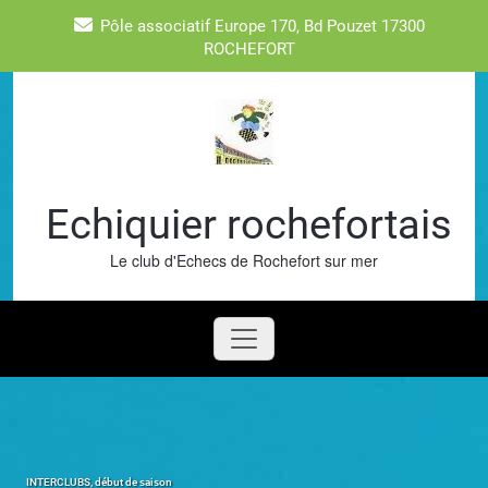
Skip
Pôle associatif Europe 170, Bd Pouzet 17300
to
ROCHEFORT
content
Echiquier rochefortais
Le club d'Echecs de Rochefort sur mer
INTERCLUBS, début de saison