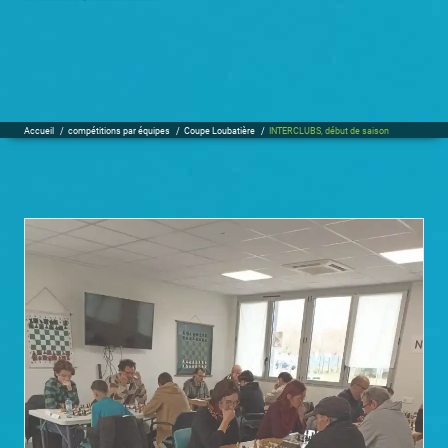
Accueil
/
compétitions par équipes
/
Coupe Loubatière
/
INTERCLUBS, début de saison