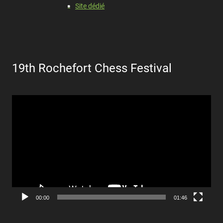
Site dédié
19th Rochefort Chess Festival
Lecteur
vidéo
00:00
01:46