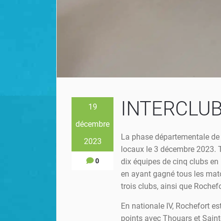
INTERCLUBS
19
décembre
La phase départementale de 
2023
locaux le 3 décembre 2023. T
0
dix équipes de cinq clubs en 
en ayant gagné tous les matc
trois clubs, ainsi que Rochef
En nationale IV, Rochefort es
points avec Thouars et Sainte