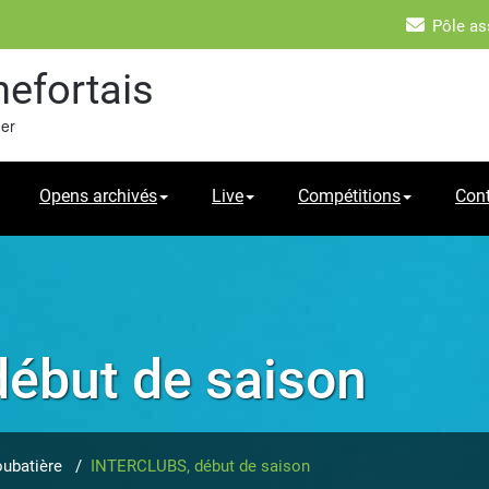
Pôle as
hefortais
mer
Opens archivés
Live
Compétitions
Con
ébut de saison
ubatière
/
INTERCLUBS, début de saison