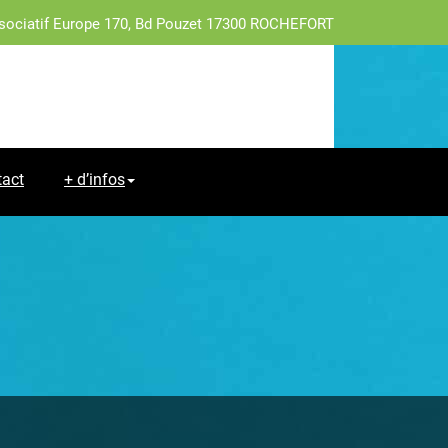
sociatif Europe 170, Bd Pouzet 17300 ROCHEFORT
tact
+ d’infos