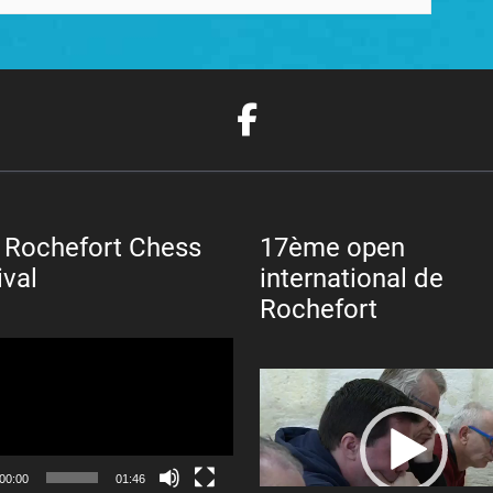
 Rochefort Chess
17ème open
ival
international de
Rochefort
Lecteur
vidéo
00:00
01:46