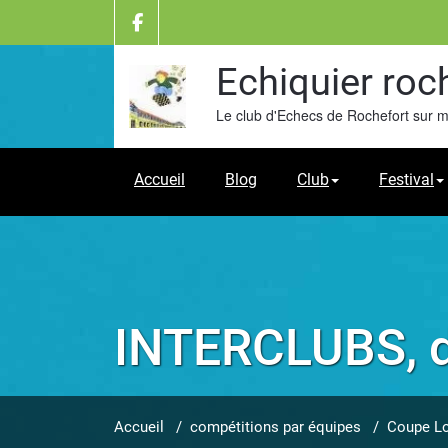
Skip
to
content
Echiquier roc
Le club d'Echecs de Rochefort sur 
Accueil
Blog
Club
Festival
INTERCLUBS, d
Accueil
/
compétitions par équipes
/
Coupe Lo