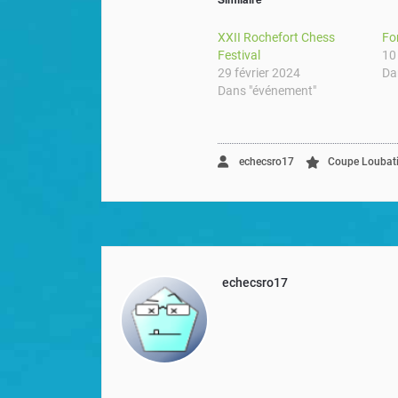
XXII Rochefort Chess
Fo
Festival
10
29 février 2024
Da
Dans "événement"
echecsro17
Coupe Loubati
echecsro17