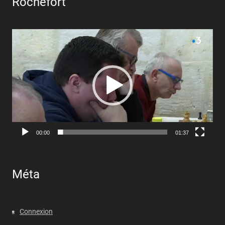
Rochefort
Lecteur
vidéo
00:00
01:37
Méta
Connexion