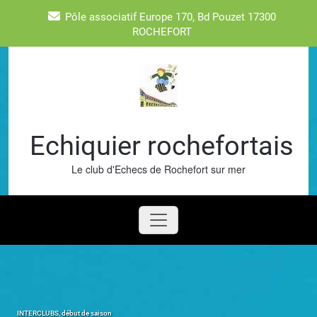
Skip
Pôle associatif Europe 170, Bd Pouzet 17300
to
ROCHEFORT
content
Echiquier rochefortais
Le club d'Echecs de Rochefort sur mer
INTERCLUBS, début de saison