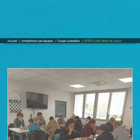
Accueil
/
compétitions par équipes
/
Coupe Loubatière
/
INTERCLUBS, début de saison