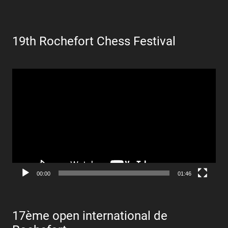
19th Rochefort Chess Festival
Lecteur
vidéo
00:00
01:46
17ème open international de