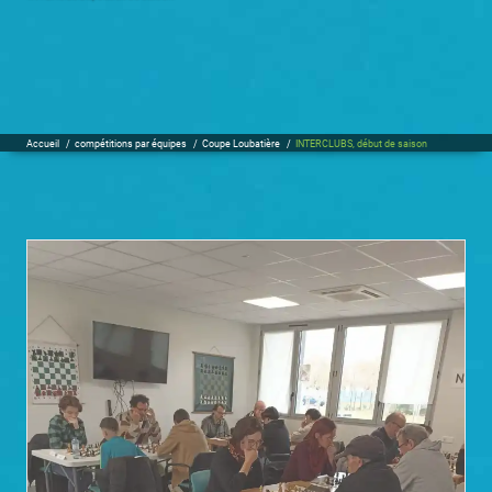
Accueil
/
compétitions par équipes
/
Coupe Loubatière
/
INTERCLUBS, début de saison