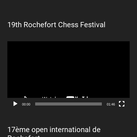
19th Rochefort Chess Festival
Lecteur
vidéo
00:00
01:46
17ème open international de