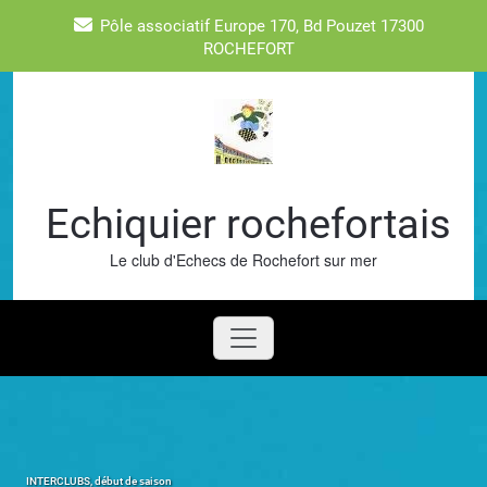
Skip
Pôle associatif Europe 170, Bd Pouzet 17300
to
ROCHEFORT
content
Echiquier rochefortais
Le club d'Echecs de Rochefort sur mer
INTERCLUBS, début de saison