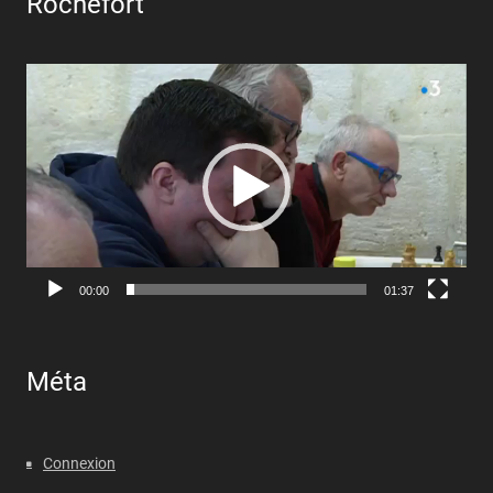
Rochefort
Lecteur
vidéo
00:00
01:37
Méta
Connexion