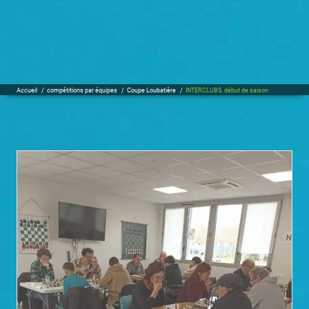
Accueil
/
compétitions par équipes
/
Coupe Loubatière
/
INTERCLUBS, début de saison