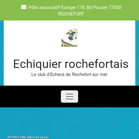
Skip
Pôle associatif Europe 170, Bd Pouzet 17300
to
ROCHEFORT
content
Echiquier rochefortais
Le club d'Echecs de Rochefort sur mer
INTERCLUBS, début de saison