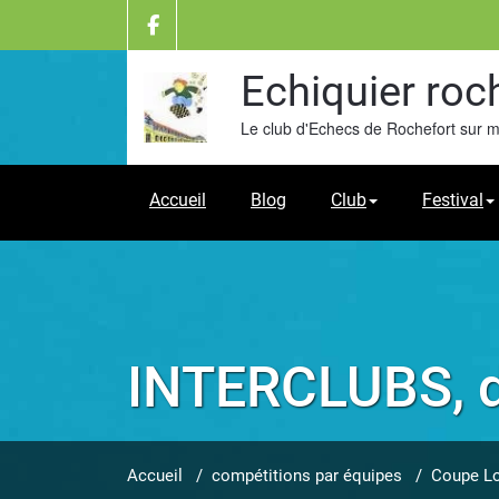
Skip
to
content
Echiquier roc
Le club d'Echecs de Rochefort sur 
Accueil
Blog
Club
Festival
INTERCLUBS, d
Accueil
/
compétitions par équipes
/
Coupe Lo