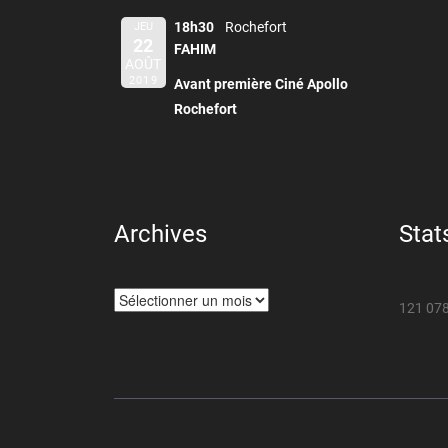
18h30
Rochefort
JEU
22
FAHIM
AOÛT
2019
Avant première Ciné Apollo
Rochefort
Archives
Stat
Archives
121 078