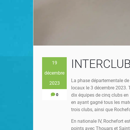
INTERCLUBS
19
décembre
La phase départementale de 
2023
locaux le 3 décembre 2023. T
0
dix équipes de cinq clubs en 
en ayant gagné tous les matc
trois clubs, ainsi que Rochef
En nationale IV, Rochefort es
points avec Thouars et Sainte