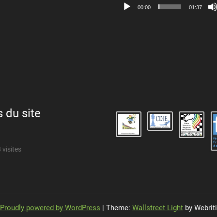
00:00
01:37
s du site
 visites
Proudly powered by WordPress
| Theme:
Wallstreet Light
by Webriti