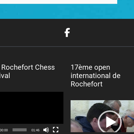
 Rochefort Chess
17ème open
ival
international de
Rochefort
Lecteur
vidéo
00:00
01:46