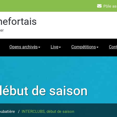
Pôle as
hefortais
mer
Opens archivés
Live
Compétitions
Con
ébut de saison
ubatière
/
INTERCLUBS, début de saison