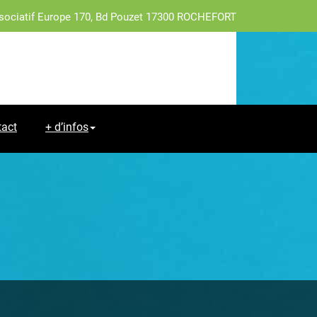
sociatif Europe 170, Bd Pouzet 17300 ROCHEFORT
tact
+ d’infos