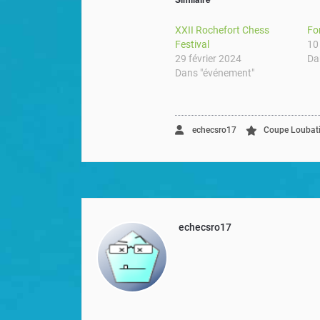
XXII Rochefort Chess
Fo
Festival
10
29 février 2024
Da
Dans "événement"
echecsro17
Coupe Loubati
echecsro17