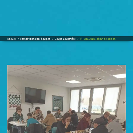
Accueil
/
compétitions par équipes
/
Coupe Loubatière
/
INTERCLUBS, début de saison