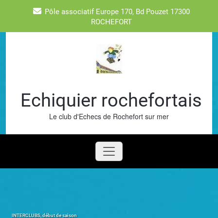
Skip
Pôle associatif Europe 170, Bd Pouzet 17300
to
ROCHEFORT
content
Echiquier rochefortais
Le club d'Echecs de Rochefort sur mer
INTERCLUBS, début de saison