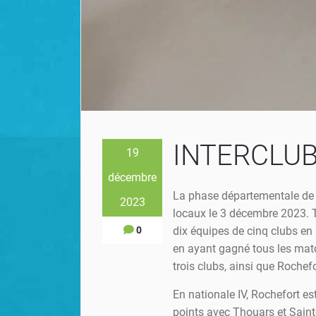
INTERCLUBS
19
décembre
La phase départementale de 
2023
locaux le 3 décembre 2023. T
0
dix équipes de cinq clubs en 
en ayant gagné tous les matc
trois clubs, ainsi que Rochef
En nationale IV, Rochefort es
points avec Thouars et Sainte