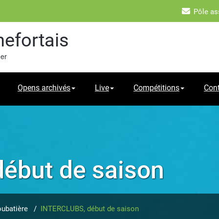
Pôle as
hefortais
mer
Opens archivés
Live
Compétitions
Con
ébut de saison
ubatière
/
INTERCLUBS, début de saison