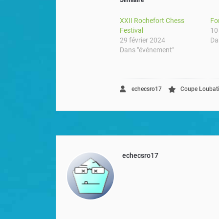
XXII Rochefort Chess
Fo
Festival
10
29 février 2024
Da
Dans "événement"
echecsro17
Coupe Loubati
echecsro17