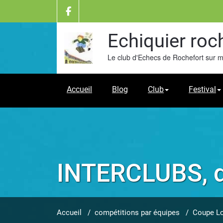
Skip
to
content
Echiquier roc
Le club d'Echecs de Rochefort sur 
Accueil
Blog
Club
Festival
INTERCLUBS, d
Accueil
/
compétitions par équipes
/
Coupe Lo