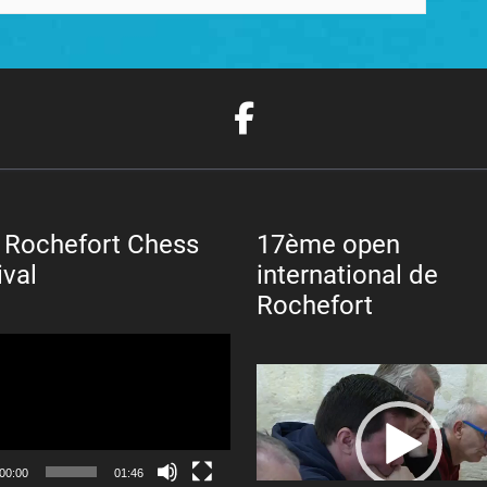
 Rochefort Chess
17ème open
ival
international de
Rochefort
Lecteur
vidéo
00:00
01:46