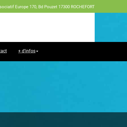
sociatif Europe 170, Bd Pouzet 17300 ROCHEFORT
tact
+ d’infos