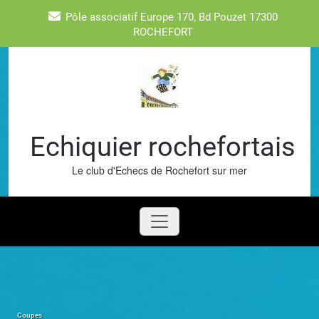
Skip
Pôle associatif Europe 170, Bd Pouzet 17300
to
ROCHEFORT
content
Echiquier rochefortais
Le club d'Echecs de Rochefort sur mer
Coupes