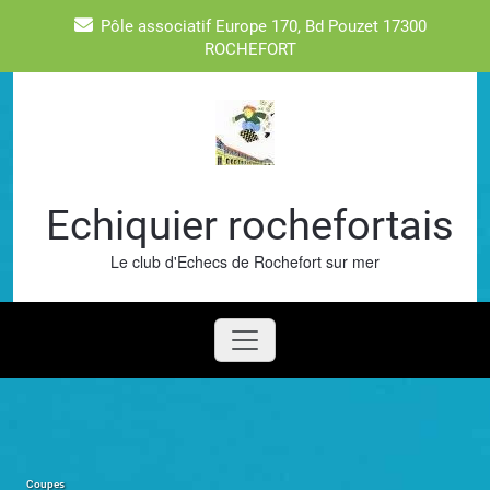
Skip
Pôle associatif Europe 170, Bd Pouzet 17300
to
ROCHEFORT
content
Echiquier rochefortais
Le club d'Echecs de Rochefort sur mer
Coupes