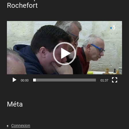
Rochefort
Lecteur
vidéo
00:00
01:37
Méta
Connexion