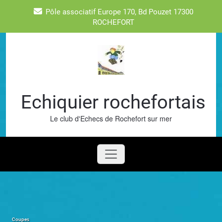
Skip
Pôle associatif Europe 170, Bd Pouzet 17300
to
ROCHEFORT
content
Echiquier rochefortais
Le club d'Echecs de Rochefort sur mer
Coupes