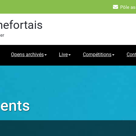
Pôle as
hefortais
mer
Opens archivés
Live
Compétitions
Con
ments