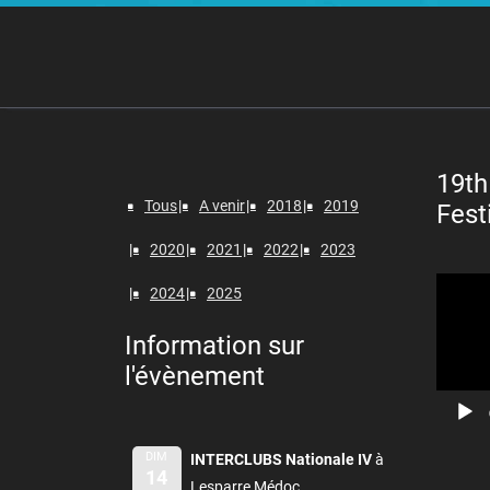
19th
Tous
A venir
2018
2019
Fest
2020
2021
2022
2023
Lecteur
2024
2025
vidéo
Information sur
l'évènement
DIM
INTERCLUBS Nationale IV
à
14
Lesparre Médoc