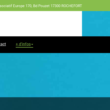
sociatif Europe 170, Bd Pouzet 17300 ROCHEFORT
tact
+ d’infos