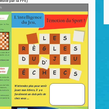
dité par la FFE)
%