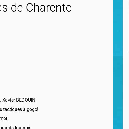
cs de Charente
.I. Xavier BEDOUIN
es tactiques à gogo!
rnet
 grands tournois