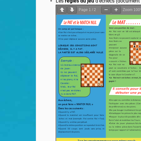
Les
règles du jeu
d’échecs (document é
Page
1
/
2
Zoom
100