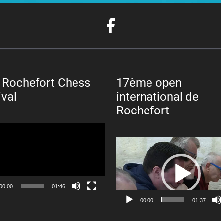
 Rochefort Chess
17ème open
ival
international de
Rochefort
Lecteur
vidéo
00:00
01:46
00:00
01:37