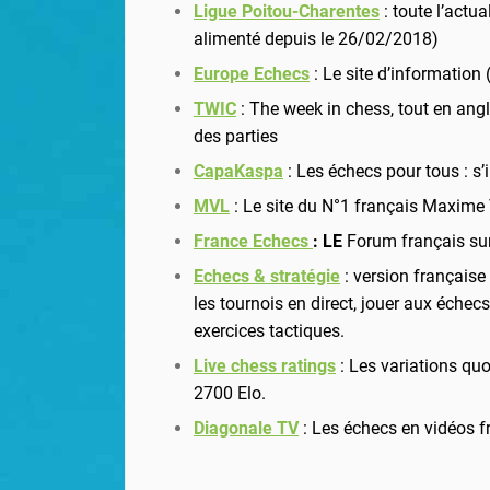
Ligue Poitou-Charentes
: toute l’actu
alimenté depuis le 26/02/2018)
Europe Echecs
: Le site d’information (
TWIC
: The week in chess, tout en angla
des parties
CapaKaspa
: Les échecs pour tous : s’
MVL
: Le site du N°1 français Maxime
France Echecs
:
LE
Forum français sur
Echecs & stratégie
: version française
les tournois en direct, jouer aux échec
exercices tactiques.
Live chess ratings
: Les variations qu
2700 Elo.
Diagonale TV
: Les échecs en vidéos 