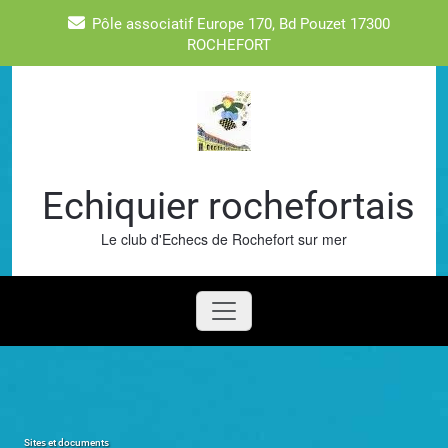
Skip
Pôle associatif Europe 170, Bd Pouzet 17300
to
ROCHEFORT
content
Echiquier rochefortais
Le club d'Echecs de Rochefort sur mer
Sites et documents