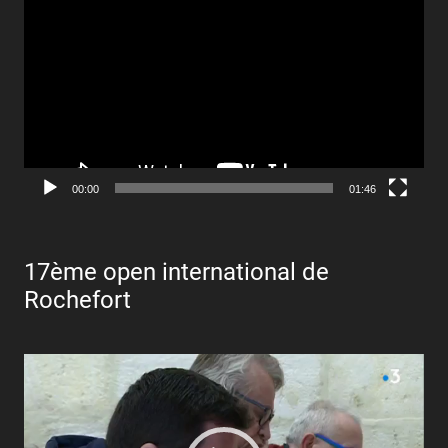
vidéo
00:00
01:46
17ème open international de
Rochefort
Lecteur
vidéo