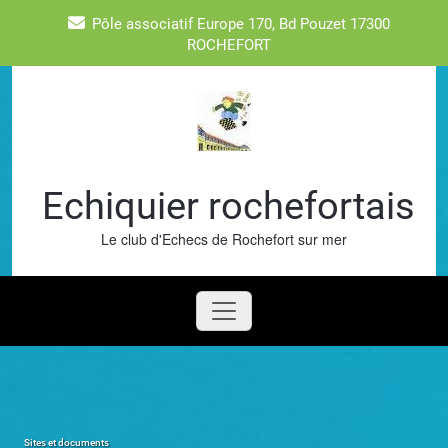
Skip
Pôle associatif Europe 170, Bd Pouzet 17300
to
ROCHEFORT
content
Echiquier rochefortais
Le club d'Echecs de Rochefort sur mer
Sites et documents