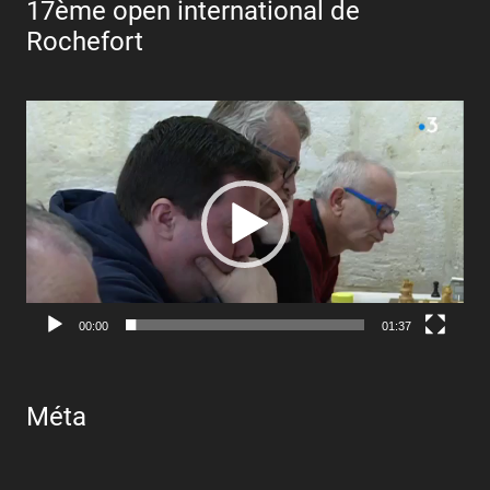
17ème open international de
Rochefort
Lecteur
vidéo
00:00
01:37
Méta