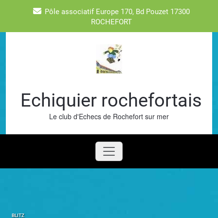
Skip
Pôle associatif Europe 170, Bd Pouzet 17300
to
ROCHEFORT
content
Echiquier rochefortais
Le club d'Echecs de Rochefort sur mer
BLITZ