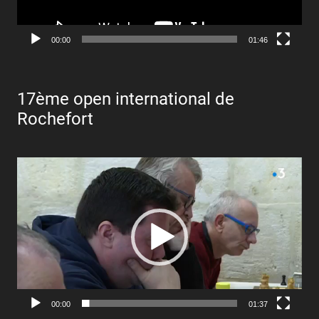
00:00
01:46
17ème open international de
Rochefort
Lecteur
vidéo
00:00
01:37