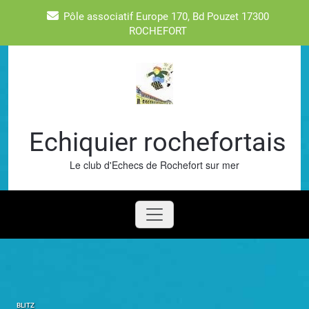
Skip
Pôle associatif Europe 170, Bd Pouzet 17300
to
ROCHEFORT
content
Echiquier rochefortais
Le club d'Echecs de Rochefort sur mer
BLITZ