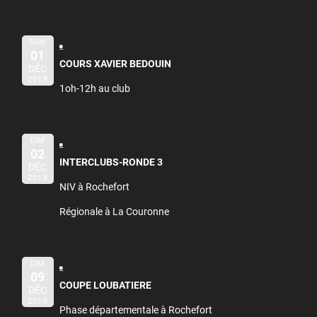
SAM
01
COURS XAVIER BEDOUIN
DÉC
2018
1oh-12h au club
DIM
02
INTERCLUBS-RONDE 3
DÉC
2018
NIV à Rochefort
Régionale à La Couronne
DIM
09
COUPE LOUBATIERE
DÉC
2018
Phase départementale à Rochefort