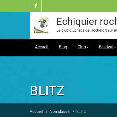
Skip
to
content
Echiquier roc
Le club d'Echecs de Rochefort sur 
Accueil
Blog
Club
Festival
BLITZ
Accueil
/
Non classé
/
BLITZ