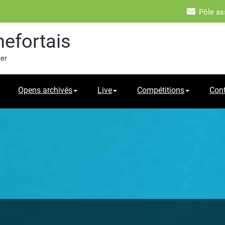
Pôle as
hefortais
mer
Opens archivés
Live
Compétitions
Con