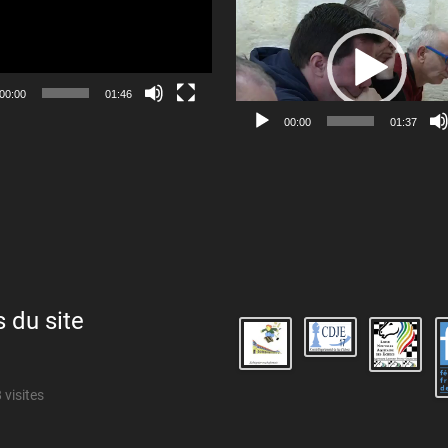
Lecteur
vidéo
00:00
01:46
00:00
01:37
s du site
 visites