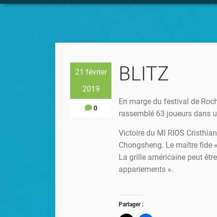
BLITZ
21 février
2019
En marge du festival de Roche
0
rassemblé 63 joueurs dans u
Victoire du MI RIOS Cristhi
Chongsheng. Le maître fide «
La grille américaine peut êtr
appariements ».
Partager :