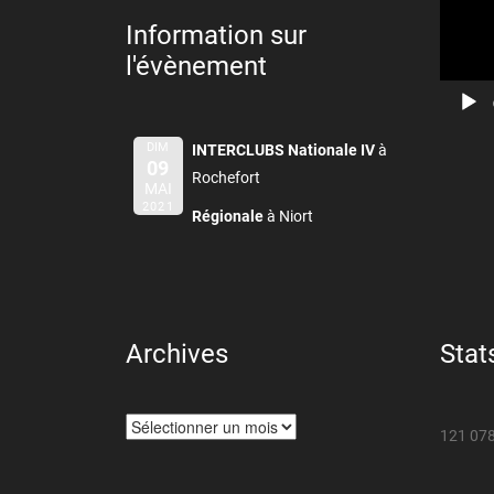
Information sur
l'évènement
DIM
INTERCLUBS Nationale IV
à
09
Rochefort
MAI
2021
Régionale
à Niort
Archives
Stat
Archives
121 078