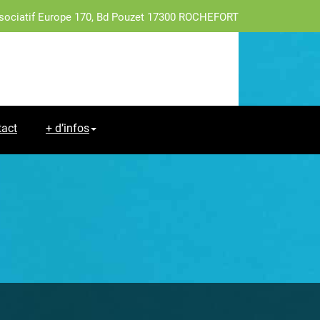
sociatif Europe 170, Bd Pouzet 17300 ROCHEFORT
tact
+ d’infos