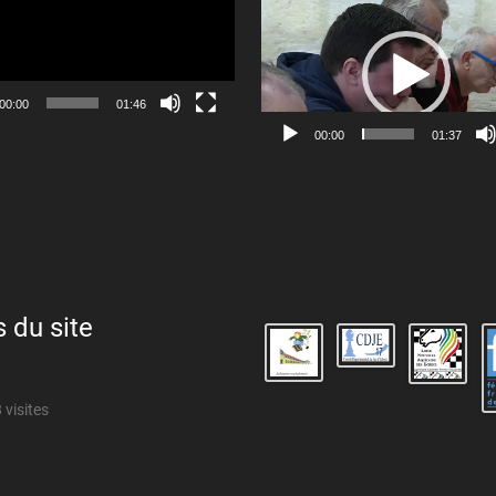
Lecteur
vidéo
00:00
01:46
00:00
01:37
s du site
 visites