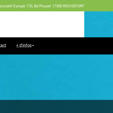
sociatif Europe 170, Bd Pouzet 17300 ROCHEFORT
tact
+ d’infos