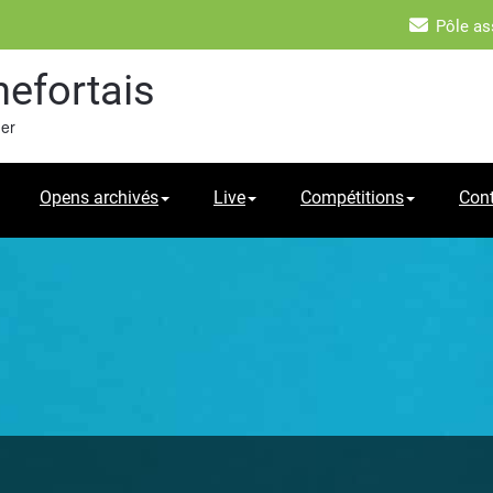
Pôle as
hefortais
mer
Opens archivés
Live
Compétitions
Con