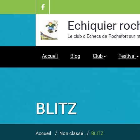
Skip
to
content
Echiquier roc
Le club d'Echecs de Rochefort sur 
Accueil
Blog
Club
Festival
BLITZ
Accueil
/
Non classé
/
BLITZ