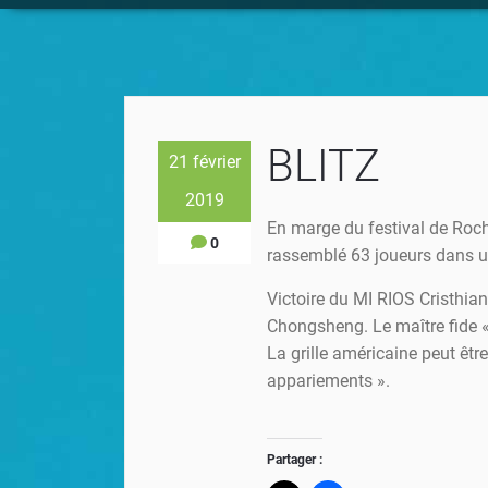
BLITZ
21 février
2019
En marge du festival de Roche
0
rassemblé 63 joueurs dans u
Victoire du MI RIOS Cristhi
Chongsheng. Le maître fide «
La grille américaine peut êtr
appariements ».
Partager :