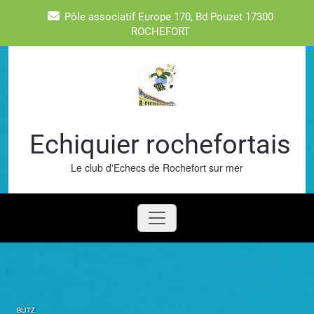
Skip
Pôle associatif Europe 170, Bd Pouzet 17300
to
ROCHEFORT
content
Echiquier rochefortais
Le club d'Echecs de Rochefort sur mer
BLITZ