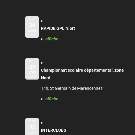
DIM
26
RAPIDE GPL Niort
JAN
2020
affiche
MER
29
Championnat scolaire départemental, zone
JAN
2020
Nord
14h, St Germain de Marencennes
affiche
DIM
02
INTERCLUBS
FÉV