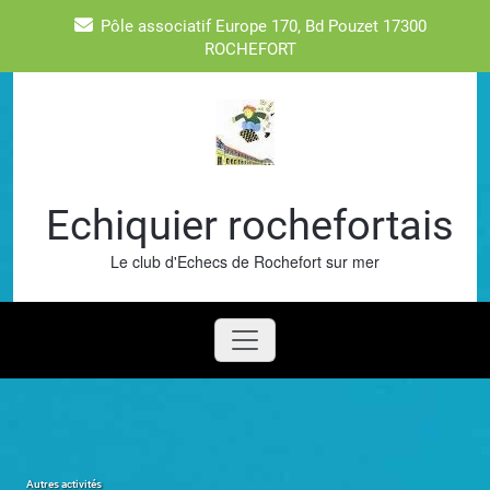
Skip
Pôle associatif Europe 170, Bd Pouzet 17300
to
ROCHEFORT
content
Echiquier rochefortais
Le club d'Echecs de Rochefort sur mer
Autres activités