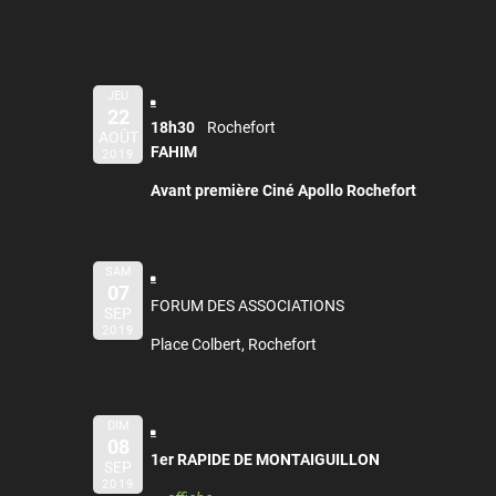
JEU
22
18h30
Rochefort
AOÛT
FAHIM
2019
Avant première Ciné Apollo Rochefort
SAM
07
FORUM DES ASSOCIATIONS
SEP
2019
Place Colbert, Rochefort
DIM
08
1er RAPIDE DE MONTAIGUILLON
SEP
2019