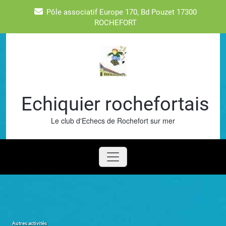
Skip
Pôle associatif Europe 170, Bd Pouzet 17300
to
ROCHEFORT
content
Echiquier rochefortais
Le club d'Echecs de Rochefort sur mer
Autres activités