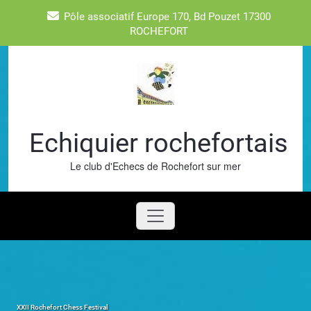
Skip
Pôle associatif Europe 170, Bd Pouzet 17300
to
ROCHEFORT
content
Echiquier rochefortais
Le club d'Echecs de Rochefort sur mer
XXII Rochefort Chess Festival