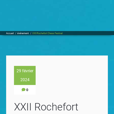
Accueil
/
événement
/
XXII Rochefort Chess Festival
29 février
2024
0
XXII Rochefort